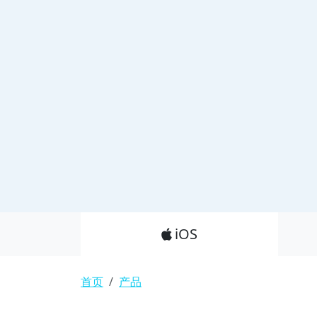
Product_Nav
iOS
面包屑
首页
产品