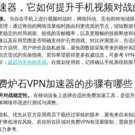
加速器，它如何提升手机视频对
接。
当你在手机上进行视频对战时，网络抖动、丢包和跨地域路
作原理：通过将你的网络流量临时路由到更优质的节点，缩短数据
更稳定的对局画面、较低的丢帧概率，以及更顺畅的技能释放和
速以及应用范围是否明确支持炉石类游戏。对比评测显示，合适
官方说明、用户评价及隐私政策，避免因数据采集带来的额外风
次尝试的实操指南。若你希望获得更多权威信息，可参考 VPN
析：
延迟与丢包的关系
。在规划使用前，记得确认手机系统权限
费炉石VPN加速器的步骤有哪些
升对战稳定性。
在移动设备上选择合适的免费加速工具，是提升
体网络环境进行测试与调整。
隐私。优先从官方应用商店下载经过审核的版本，避免来自未知
于降低潜在风险。若你所在区域对免费VPN有流量限制，需留意
有力参考。