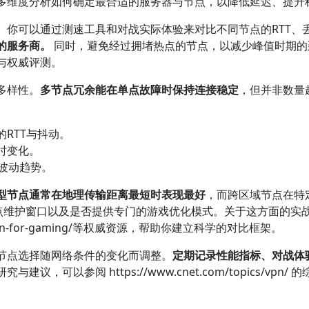
多维度分析如何确定最合适的服务器与节点，以降低延迟、提升
。你可以通过测速工具和对战实际体验来对比不同节点的RTT、
的服务商。
同时，避免经过拥堵热点的节点，以减少峰值时期的
与权威评测。
多样性。
多节点冗余能在单点故障时保持连接稳定
，但并非数量
RTT与抖动。
时变化。
波动趋势。
型节点通常在地理传输距离最短时表现最好
，而跨区域节点在特
节点维护窗口以及是否提供专门的游戏优化模式。关于这方面的实
/2199-vpn-for-gaming/等权威资源，帮助你建立科学的对比框架。
节点选择随网络条件的变化而调整。
定期记录性能指标、对战体
议，可以参阅 https://www.cnet.com/topics/v