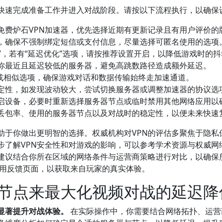
快速完成准备工作并进入对战阶段。请按以下流程执行，以确保
免费炉石VPN加速器，优先选择近期有更新记录且有用户评价的
，确保不强制绑定短信或支付信息，尽量选择可匿名使用的选项
道”，若有“延迟优化”选项，请按推荐设置开启，以降低游戏时的
你最近且延迟较低的服务器，避免高跳数路径造成额外延迟。
N”或相似选项，确保游戏对话和数据传输始终走加速通道。
性，如发现波动较大，尝试切换服务器或调整加速器的协议选项（
启设备，必要时重新选择服务器节点或临时禁用其他网络应用以
丢包率、使用的服务器节点以及对战时的稳定性，以便未来快速
助于你做出更明智的选择。权威机构对VPN的评估多聚焦于隐私
步了解VPN安全性和对游戏的影响，可以参考学术资源与权威网
建议结合你所在区域的网络条件与运营商策略进行对比，以确保
区的使用反馈页面，以获取来自玩家的真实体验。
节点来最大化视频对战的延迟降
显著提升对战体验。
在实际操作中，你需要结合网络拓扑、运营